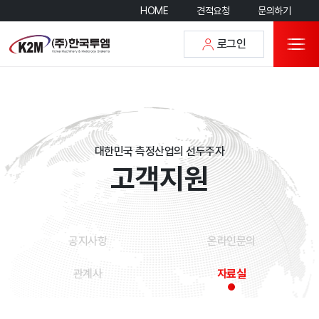
HOME
견적요청
문의하기
로그인
대한민국 측정산업의 선두주자
고
객
지
원
공지사항
온라인문의
관계사
자료실