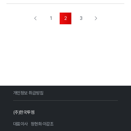
1
2
3
개인정보 취급방침
(주)한국투엠
대표이사
정현희·이갑조